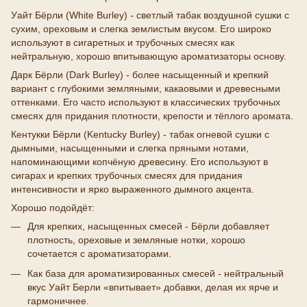
Уайт Бёрли (White Burley) - светлый табак воздушной сушки с
сухим, ореховым и слегка землистым вкусом. Его широко
используют в сигаретных и трубочных смесях как
нейтральную, хорошо впитывающую ароматизаторы основу.
Дарк Бёрли (Dark Burley) - более насыщенный и крепкий
вариант с глубокими земляными, какаовыми и древесными
оттенками. Его часто используют в классических трубочных
смесях для придания плотности, крепости и тёплого аромата.
Кентукки Бёрли (Kentucky Burley) - табак огневой сушки с
дымными, насыщенными и слегка пряными нотами,
напоминающими копчёную древесину. Его используют в
сигарах и крепких трубочных смесях для придания
интенсивности и ярко выраженного дымного акцента.
Хорошо подойдёт:
Для крепких, насыщенных смесей - Бёрли добавляет
плотность, ореховые и земляные нотки, хорошо
сочетается с ароматизаторами.
Как база для ароматизированных смесей - нейтральный
вкус Уайт Берли «впитывает» добавки, делая их ярче и
гармоничнее.