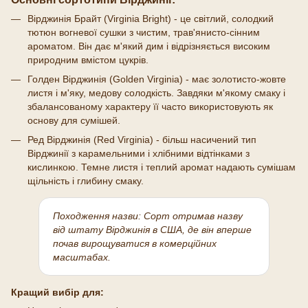
Вірджинія Брайт (Virginia Bright) - це світлий, солодкий
тютюн вогневої сушки з чистим, трав'янисто-сінним
ароматом. Він дає м'який дим і відрізняється високим
природним вмістом цукрів.
Голден Вірджинія (Golden Virginia) - має золотисто-жовте
листя і м'яку, медову солодкість. Завдяки м'якому смаку і
збалансованому характеру її часто використовують як
основу для сумішей.
Ред Вірджинія (Red Virginia) - більш насичений тип
Вірджинії з карамельними і хлібними відтінками з
кислинкою. Темне листя і теплий аромат надають сумішам
щільність і глибину смаку.
Походження назви:
Сорт отримав назву
від штату Вірджинія в США, де він вперше
почав вирощуватися в комерційних
масштабах.
Кращий вибір для: