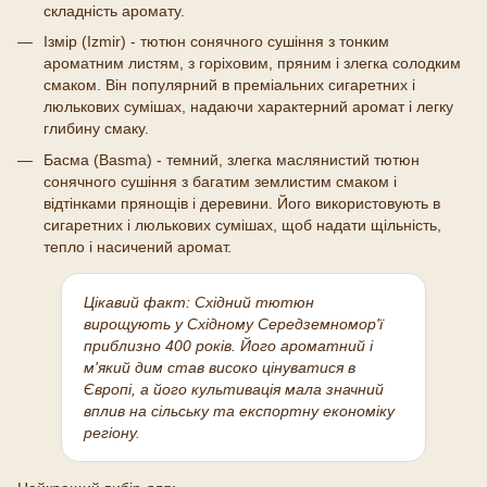
складність аромату.
Ізмір (Izmir) - тютюн сонячного сушіння з тонким
ароматним листям, з горіховим, пряним і злегка солодким
смаком. Він популярний в преміальних сигаретних і
люлькових сумішах, надаючи характерний аромат і легку
глибину смаку.
Басма (Basma) - темний, злегка маслянистий тютюн
сонячного сушіння з багатим землистим смаком і
відтінками прянощів і деревини. Його використовують в
сигаретних і люлькових сумішах, щоб надати щільність,
тепло і насичений аромат.
Цікавий факт:
Східний тютюн
вирощують у Східному Середземномор'ї
приблизно 400 років. Його ароматний і
м'який дим став високо цінуватися в
Європі, а його культивація мала значний
вплив на сільську та експортну економіку
регіону.