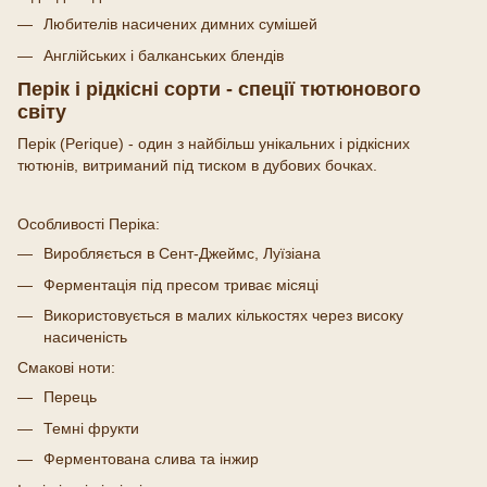
Любителів насичених димних сумішей
Англійських і балканських блендів
Перік і рідкісні сорти - спеції тютюнового
світу
Перік (Perique) - один з найбільш унікальних і рідкісних
тютюнів, витриманий під тиском в дубових бочках.
Особливості Періка:
Виробляється в Сент-Джеймс, Луїзіана
Ферментація під пресом триває місяці
Використовується в малих кількостях через високу
насиченість
Смакові ноти:
Перець
Темні фрукти
Ферментована слива та інжир