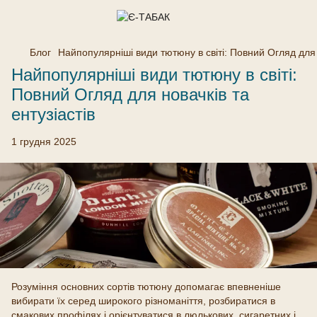
Блог
Найпопулярніші види тютюну в світі: Повний Огляд для н
Найпопулярніші види тютюну в світі:
Повний Огляд для новачків та
ентузіастів
1 грудня 2025
Розуміння основних сортів тютюну допомагає впевненіше
вибирати їх серед широкого різноманіття, розбиратися в
смакових профілях і орієнтуватися в люлькових, сигаретних і