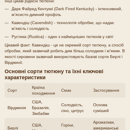
Інші цікаві рідкісні тютюни:
Дарк Файред Кентуккі (Dark Fired Kentucky) - інтенсивний,
м'ясисто-димний профіль
Кавендіш (Cavendish) - технологія обробки, що надає
м'якість і солодкість
Рустика (Rustica) - один з найміцніших тютюнів у світі
Цікавий факт: Кавендіш - це не окремий сорт тютюну, а спосіб
обробки, який зазвичай робить дим більш солодким і м'яким. В
якості сировини зазвичай використовують базові сорти Берлі і
Вірджинії.
Основні сорти тютюну та їхні ключові
характеристики
Країна
Сорт
Смак
Застосування
походження
США,
Солодкість,
Основа
Вірджинія
Бразилія,
сіно, цитрус
сумішей
Зімбабве
Ароматики,
США,
Горіхи,
Берлі
американські