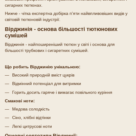
сигарних тютюнах.
Нижче - чітка експертна добірка п'яти найвпливовіших видів у
світовій тютюновій індустрії.
Вірджинія - основа більшості тютюнових
сумішей
Вірджинія - найпоширеніший тютюн у світі і основа для
більшості трубкових і сигаретних сумішей.
Що робить Вірджинію унікальною:
Високий природній вміст цукрів
Відмінний потенціал для витримки
Горить досить гаряче і вимагає повільного куріння
Смакові ноти:
Медова солодкість
Сіно, хлібні відтінки
Легкі цитрусові ноти
Основні сортотипи Вірджинії: