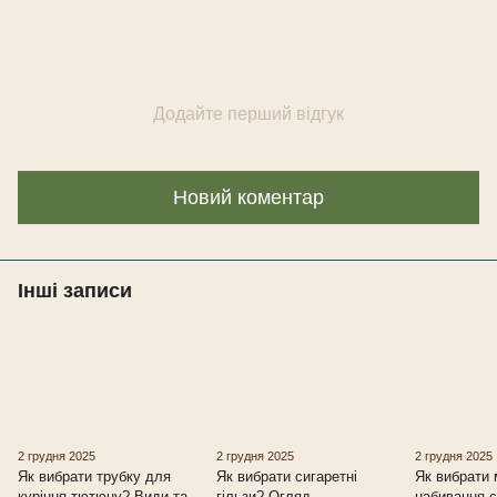
Додайте перший відгук
Новий коментар
Інші записи
2 грудня 2025
2 грудня 2025
2 грудня 2025
Як вибрати трубку для
Як вибрати сигаретні
Як вибрати
куріння тютюну? Види та
гільзи? Огляд,
набивання 