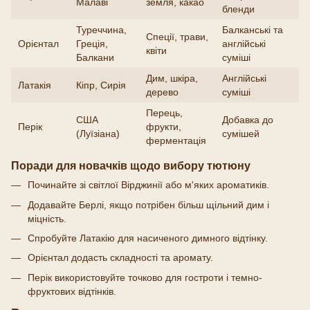
Малаві
земля, какао
бленди
Туреччина,
Балканські та
Спеції, трави,
Орієнтал
Греція,
англійські
квіти
Балкани
суміші
Дим, шкіра,
Англійські
Латакія
Кіпр, Сирія
дерево
суміші
Перець,
США
Добавка до
Перік
фрукти,
(Луїзіана)
сумішей
ферментація
Поради для новачків щодо вибору тютюну
Починайте зі світлої Вірджинії або м'яких ароматиків.
Додавайте Берлі, якщо потрібен більш щільний дим і
міцність.
Спробуйте Латакію для насиченого димного відтінку.
Орієнтал додасть складності та аромату.
Перік використовуйте точково для гостроти і темно-
фруктових відтінків.