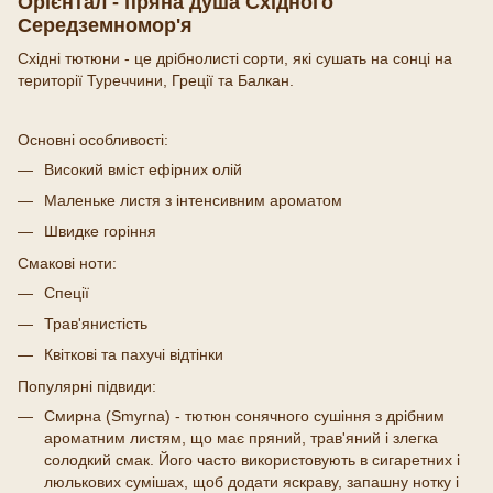
Орієнтал - пряна душа Східного
Середземномор'я
Східні тютюни - це дрібнолисті сорти, які сушать на сонці на
території Туреччини, Греції та Балкан.
Основні особливості:
Високий вміст ефірних олій
Маленьке листя з інтенсивним ароматом
Швидке горіння
Смакові ноти:
Спеції
Трав'янистість
Квіткові та пахучі відтінки
Популярні підвиди:
Смирна (Smyrna) - тютюн сонячного сушіння з дрібним
ароматним листям, що має пряний, трав'яний і злегка
солодкий смак. Його часто використовують в сигаретних і
люлькових сумішах, щоб додати яскраву, запашну нотку і