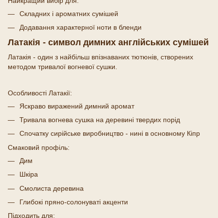
Найкращий вибір для:
Складних і ароматних сумішей
Додавання характерної ноти в бленди
Латакія - символ димних англійських сумішей
Латакія - один з найбільш впізнаваних тютюнів, створених
методом тривалої вогневої сушки.
Особливості Латакії:
Яскраво виражений димний аромат
Тривала вогнева сушка на деревині твердих порід
Спочатку сирійське виробництво - нині в основному Кіпр
Смаковий профіль:
Дим
Шкіра
Смолиста деревина
Глибокі пряно-солонуваті акценти
Підходить для: