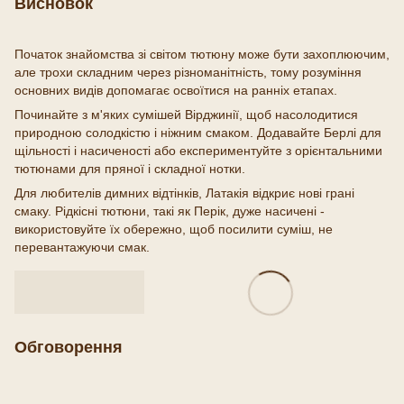
Висновок
Початок знайомства зі світом тютюну може бути захоплюючим,
але трохи складним через різноманітність, тому розуміння
основних видів допомагає освоїтися на ранніх етапах.
Починайте з м'яких сумішей Вірджинії, щоб насолодитися
природною солодкістю і ніжним смаком. Додавайте Берлі для
щільності і насиченості або експериментуйте з орієнтальними
тютюнами для пряної і складної нотки.
Для любителів димних відтінків, Латакія відкриє нові грані
смаку. Рідкісні тютюни, такі як Перік, дуже насичені -
використовуйте їх обережно, щоб посилити суміш, не
перевантажуючи смак.
Обговорення