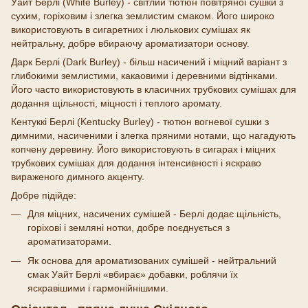
Уайт Берлі (White Burley) - світлий тютюн повітряної сушки з
сухим, горіховим і злегка землистим смаком. Його широко
використовують в сигаретних і люлькових сумішах як
нейтральну, добре вбираючу ароматизатори основу.
Дарк Берлі (Dark Burley) - більш насичений і міцний варіант з
глибокими землистими, какаовими і деревними відтінками.
Його часто використовують в класичних трубкових сумішах для
додання щільності, міцності і теплого аромату.
Кентуккі Берлі (Kentucky Burley) - тютюн вогневої сушки з
димними, насиченими і злегка пряними нотами, що нагадують
копчену деревину. Його використовують в сигарах і міцних
трубкових сумішах для додання інтенсивності і яскраво
вираженого димного акценту.
Добре підійде:
Для міцних, насичених сумішей - Берлі додає щільність,
горіхові і земляні нотки, добре поєднується з
ароматизаторами.
Як основа для ароматизованих сумішей - нейтральний
смак Уайт Берлі «вбирає» добавки, роблячи їх
яскравішими і гармонійнішими.