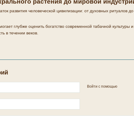
сакрального растения до мировой индустри
ечаток развития человеческой цивилизации: от духовных ритуалов 
могает глубже оценить богатство современной табачной культуры и
ь в течении веков.
рий
Войти с помощью