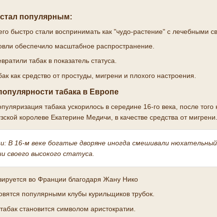
 стал популярным:
его быстро стали воспринимать как "чудо-растение" с лечебными с
говли обеспечило масштабное распространение.
вратили табак в показатель статуса.
ак как средство от простуды, мигрени и плохого настроения.
популярности табака в Европе
пуляризация табака ускорилось в середине 16-го века, после того
ской королеве Екатерине Медичи, в качестве средства от мигрени
и:
В 16-м веке богатые дворяне иногда смешивали нюхательный
и своего высокого статуса.
зируется во Франции благодаря Жану Нико
новятся популярными клубы курильщиков трубок.
табак становится символом аристократии.