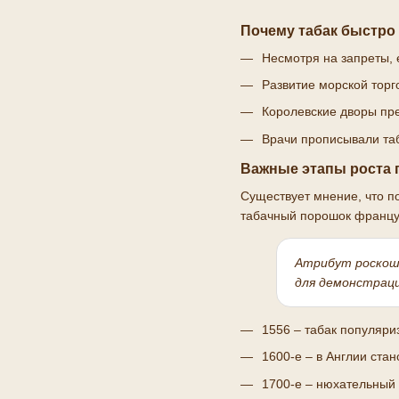
Почему табак быстро
Несмотря на запреты, 
Развитие морской тор
Королевские дворы пре
Врачи прописывали таб
Важные этапы роста 
Существует мнение, что по
табачный порошок француз
Атрибут роскош
для демонстраци
1556 – табак популяри
1600-е – в Англии ста
1700-е – нюхательный 