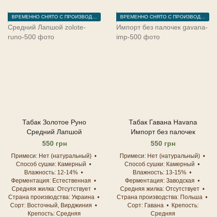
ВРЕМЕННО СНЯТО С ПРОИЗВОДСТВА
ВРЕМЕННО СНЯТО С ПРОИЗВОДСТВА
Табак Золотое Руно
Табак Гавана Havana
Средний Лапшой
Импорт без палочек
550 грн
550 грн
Примеси
Нет (натуральный)
Примеси
Нет (натуральный)
Способ сушки
Камерный
Способ сушки
Камерный
Влажность
12-14%
Влажность
13-15%
Ферментация
Естественная
Ферментация
Заводская
Средняя жилка
Отсутствует
Средняя жилка
Отсутствует
Страна производства
Украина
Страна производства
Польша
Сорт
Восточный, Вирджиния
Сорт
Гавана
Крепость
Крепость
Средняя
Средняя