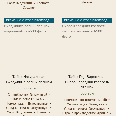
Легкий
Сорт
Вирджиния
Крепость
Средняя
ВРЕМЕННО СНЯТО С ПРОИЗВОДСТВА
ВРЕМЕННО СНЯТО С ПРОИЗВОДСТВА
Табак Натуральная
Табак Ред Вирджиния
Вирджиния лёгкий лапшой
Риббон средняя крепость
лапшой
600 грн
600 грн
Способ сушки
Воздушный
Влажность
12-14%
Примеси
Нет (натуральный)
Ферментация
Естественная
Ферментация
Заводская
Средняя жилка
Отсутствует
Средняя жилка
Отсутствует
Сорт
Вирджиния
Крепость
Страна производства
Украина