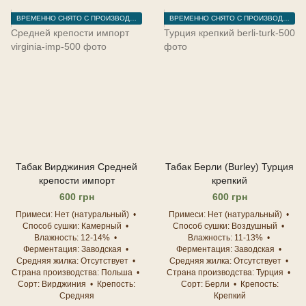
ВРЕМЕННО СНЯТО С ПРОИЗВОДСТВА
ВРЕМЕННО СНЯТО С ПРОИЗВОДСТВА
Табак Вирджиния Средней
Табак Берли (Burley) Турция
крепости импорт
крепкий
600 грн
600 грн
Примеси
Нет (натуральный)
Примеси
Нет (натуральный)
Способ сушки
Камерный
Способ сушки
Воздушный
Влажность
12-14%
Влажность
11-13%
Ферментация
Заводская
Ферментация
Заводская
Средняя жилка
Отсутствует
Средняя жилка
Отсутствует
Страна производства
Польша
Страна производства
Турция
Сорт
Вирджиния
Крепость
Сорт
Берли
Крепость
Средняя
Крепкий