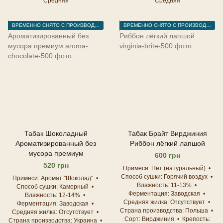
Средняя
Средняя
ВРЕМЕННО СНЯТО С ПРОИЗВОДСТВА
ВРЕМЕННО СНЯТО С ПРОИЗВОДСТВА
Табак Шоколадный
Табак Брайт Вирджиния
Ароматизированный без
Риббон лёгкий лапшой
мусора премиум
600 грн
520 грн
Примеси
Нет (натуральный)
Способ сушки
Горячий воздух
Примеси
Аромат "Шоколад"
Влажность
11-13%
Способ сушки
Камерный
Ферментация
Заводская
Влажность
12-14%
Средняя жилка
Отсутствует
Ферментация
Заводская
Страна производства
Польша
Средняя жилка
Отсутствует
Сорт
Вирджиния
Крепость
Страна производства
Украина