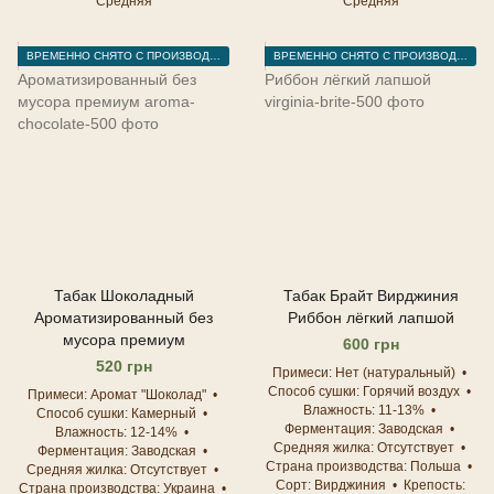
Средняя
Средняя
ВРЕМЕННО СНЯТО С ПРОИЗВОДСТВА
ВРЕМЕННО СНЯТО С ПРОИЗВОДСТВА
Табак Шоколадный
Табак Брайт Вирджиния
Ароматизированный без
Риббон лёгкий лапшой
мусора премиум
600 грн
520 грн
Примеси
Нет (натуральный)
Способ сушки
Горячий воздух
Примеси
Аромат "Шоколад"
Влажность
11-13%
Способ сушки
Камерный
Ферментация
Заводская
Влажность
12-14%
Средняя жилка
Отсутствует
Ферментация
Заводская
Страна производства
Польша
Средняя жилка
Отсутствует
Сорт
Вирджиния
Крепость
Страна производства
Украина