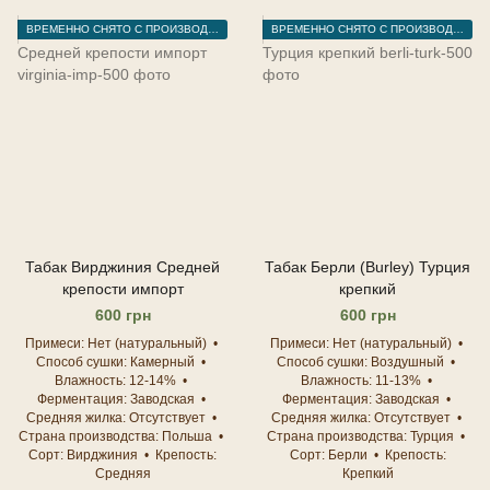
ВРЕМЕННО СНЯТО С ПРОИЗВОДСТВА
ВРЕМЕННО СНЯТО С ПРОИЗВОДСТВА
Табак Вирджиния Средней
Табак Берли (Burley) Турция
крепости импорт
крепкий
600 грн
600 грн
Примеси
Нет (натуральный)
Примеси
Нет (натуральный)
Способ сушки
Камерный
Способ сушки
Воздушный
Влажность
12-14%
Влажность
11-13%
Ферментация
Заводская
Ферментация
Заводская
Средняя жилка
Отсутствует
Средняя жилка
Отсутствует
Страна производства
Польша
Страна производства
Турция
Сорт
Вирджиния
Крепость
Сорт
Берли
Крепость
Средняя
Крепкий