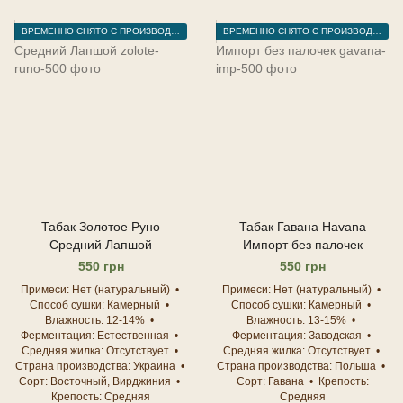
ВРЕМЕННО СНЯТО С ПРОИЗВОДСТВА
ВРЕМЕННО СНЯТО С ПРОИЗВОДСТВА
Табак Золотое Руно
Табак Гавана Havana
Средний Лапшой
Импорт без палочек
550 грн
550 грн
Примеси
Нет (натуральный)
Примеси
Нет (натуральный)
Способ сушки
Камерный
Способ сушки
Камерный
Влажность
12-14%
Влажность
13-15%
Ферментация
Естественная
Ферментация
Заводская
Средняя жилка
Отсутствует
Средняя жилка
Отсутствует
Страна производства
Украина
Страна производства
Польша
Сорт
Восточный, Вирджиния
Сорт
Гавана
Крепость
Крепость
Средняя
Средняя