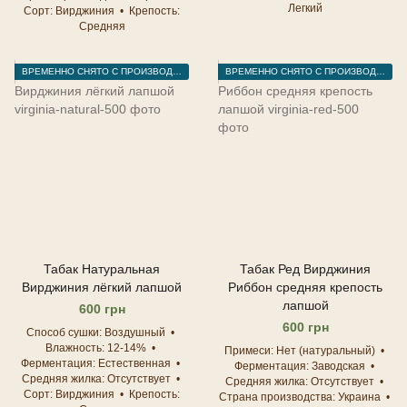
Легкий
Сорт
Вирджиния
Крепость
Средняя
ВРЕМЕННО СНЯТО С ПРОИЗВОДСТВА
ВРЕМЕННО СНЯТО С ПРОИЗВОДСТВА
Табак Натуральная
Табак Ред Вирджиния
Вирджиния лёгкий лапшой
Риббон средняя крепость
лапшой
600 грн
600 грн
Способ сушки
Воздушный
Влажность
12-14%
Примеси
Нет (натуральный)
Ферментация
Естественная
Ферментация
Заводская
Средняя жилка
Отсутствует
Средняя жилка
Отсутствует
Сорт
Вирджиния
Крепость
Страна производства
Украина