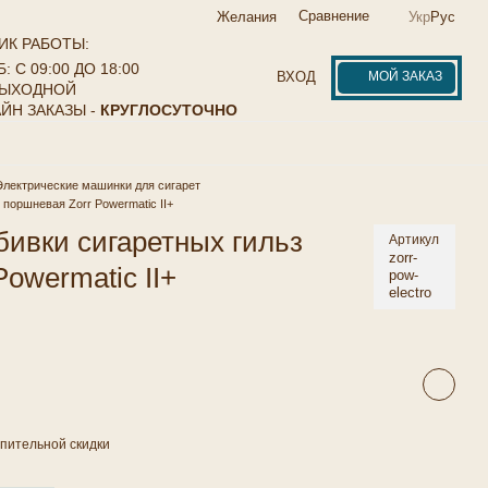
Сравнение
Желания
Укр
Рус
ИК РАБОТЫ:
: С 09:00 ДО 18:00
МОЙ ЗАКАЗ
ВХОД
ВЫХОДНОЙ
ЙН ЗАКАЗЫ -
КРУГЛОСУТОЧНО
Электрические машинки для сигарет
поршневая Zorr Powermatic II+
ивки сигаретных гильз
Артикул
zorr-
owermatic II+
pow-
electro
пительной скидки