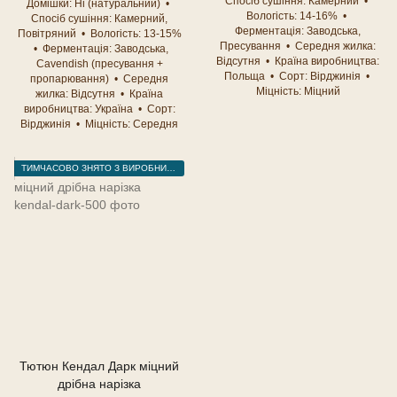
Спосіб сушіння
Камерний
Домішки
Ні (натуральний)
Вологість
14-16%
Спосіб сушіння
Камерний,
Ферментація
Заводська,
Повітряний
Вологість
13-15%
Пресування
Середня жилка
Ферментація
Заводська,
Відсутня
Країна виробництва
Cavendish (пресування +
Польща
Сорт
Вірджинія
пропарювання)
Середня
Міцність
Міцний
жилка
Відсутня
Країна
виробництва
Україна
Сорт
Вірджинія
Міцність
Середня
ТИМЧАСОВО ЗНЯТО З ВИРОБНИЦТВА
Тютюн Кендал Дарк міцний
дрібна нарізка