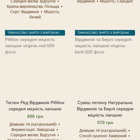
Середня жилка
Відсутня
Вірджинія
Міцність
Середня
Країна виробництва
Польща
Сорт
Вірджинія
Міцність
Легкий
ТИМЧАСОВО ЗНЯТО З ВИРОБНИЦТВА
ТИМЧАСОВО ЗНЯТО З ВИРОБНИЦТВА
Тютюн Ред Вірджинія Ріббон
Суміш тютюну Натуральна
середня міцність лапшою
Вірджинія та Берлі середня
міцність лапшою
600 грн
570 грн
Домішки
Ні (натуральний)
Ферментація
Заводська
Домішки
Ні (натуральний)
Середня жилка
Відсутня
Спосіб сушіння
Камерний