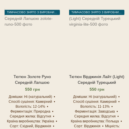
ТИМЧАСОВО ЗНЯТО З ВИРОБНИЦТВА
ТИМЧАСОВО ЗНЯТО З ВИРОБНИЦТВА
Тютюн Золоте Руно
Тютюн Вірджинія Лайт (Light)
Середній Лапшою
Середній Турецький
550 грн
550 грн
Домішки
Ні (натуральний)
Домішки
Ні (натуральний)
Спосіб сушіння
Камерний
Спосіб сушіння
Камерний
Вологість
12-14%
Вологість
11-13%
Ферментація
Природна
Ферментація
Заводська
Середня жилка
Відсутня
Середня жилка
Відсутня
Країна виробництва
Україна
Країна виробництва
Польща
Сорт
Східний, Вірджинія
Сорт
Вірджинія
Міцність