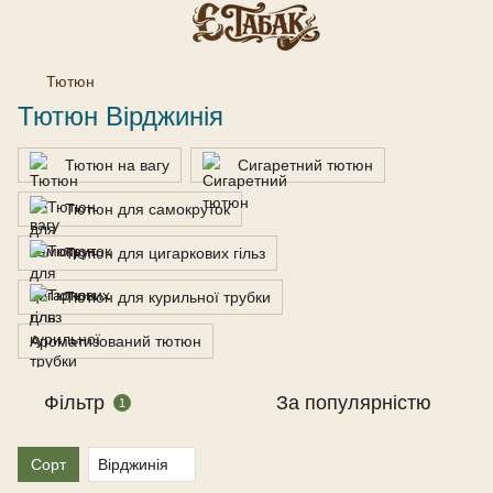
Тютюн
Тютюн Вірджинія
Тютюн на вагу
Сигаретний тютюн
Тютюн для самокруток
Тютюн для цигаркових гільз
Тютюн для курильної трубки
Ароматизований тютюн
Фільтр
За популярністю
1
Сорт
Вірджинія