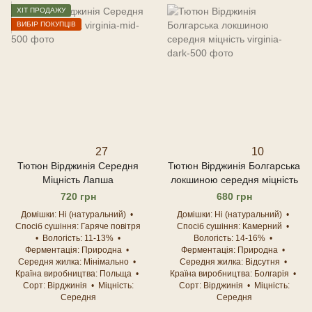
ХІТ ПРОДАЖУ
ВИБІР ПОКУПЦІВ
27
10
Тютюн Вірджинія Середня
Тютюн Вірджинія Болгарська
Міцність Лапша
локшиною середня міцність
720 грн
680 грн
Домішки
Ні (натуральний)
Домішки
Ні (натуральний)
Спосіб сушіння
Гаряче повітря
Спосіб сушіння
Камерний
Вологість
11-13%
Вологість
14-16%
Ферментація
Природна
Ферментація
Природна
Середня жилка
Мінімально
Середня жилка
Відсутня
Країна виробництва
Польща
Країна виробництва
Болгарія
Сорт
Вірджинія
Міцність
Сорт
Вірджинія
Міцність
Середня
Середня