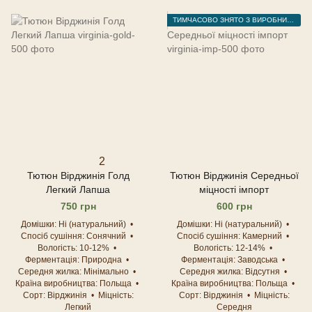
ТИМЧАСОВО ЗНЯТО З ВИРОБНИЦТВА
2
Тютюн Вірджинія Голд
Тютюн Вірджинія Середньої
Легкий Лапша
міцності імпорт
750 грн
600 грн
Домішки
Ні (натуральний)
Домішки
Ні (натуральний)
Спосіб сушіння
Сонячний
Спосіб сушіння
Камерний
Вологість
10-12%
Вологість
12-14%
Ферментація
Природна
Ферментація
Заводська
Середня жилка
Мінімально
Середня жилка
Відсутня
Країна виробництва
Польща
Країна виробництва
Польща
Сорт
Вірджинія
Міцність
Сорт
Вірджинія
Міцність
Легкий
Середня