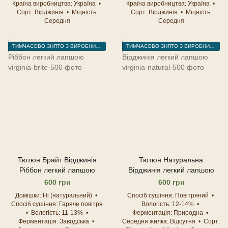
Країна виробництва
Україна
Країна виробництва
Україна
Сорт
Вірджинія
Міцність
Сорт
Вірджинія
Міцність
Середня
Середня
ТИМЧАСОВО ЗНЯТО З ВИРОБНИЦТВА
ТИМЧАСОВО ЗНЯТО З ВИРОБНИЦТВА
Тютюн Брайт Вірджинія
Тютюн Натуральна
Ріббон легкий лапшою
Вірджинія легкий лапшою
600 грн
600 грн
Домішки
Ні (натуральний)
Спосіб сушіння
Повітряний
Спосіб сушіння
Гаряче повітря
Вологість
12-14%
Вологість
11-13%
Ферментація
Природна
Ферментація
Заводська
Середня жилка
Відсутня
Сорт