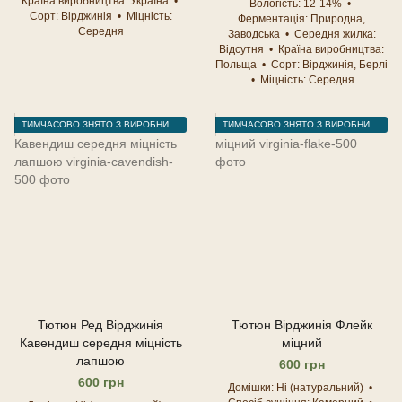
Країна виробництва
Україна
Вологість
12-14%
Сорт
Вірджинія
Міцність
Ферментація
Природна,
Середня
Заводська
Середня жилка
Відсутня
Країна виробництва
Польща
Сорт
Вірджинія, Берлі
Міцність
Середня
ТИМЧАСОВО ЗНЯТО З ВИРОБНИЦТВА
ТИМЧАСОВО ЗНЯТО З ВИРОБНИЦТВА
Тютюн Ред Вірджинія
Тютюн Вірджинія Флейк
Кавендиш середня міцність
міцний
лапшою
600 грн
600 грн
Домішки
Ні (натуральний)