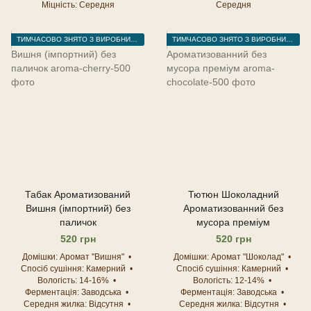
Міцність
Середня
Середня
ТИМЧАСОВО ЗНЯТО З ВИРОБНИЦТВА
ТИМЧАСОВО ЗНЯТО З ВИРОБНИЦТВА
Табак Ароматизований
Тютюн Шоколадний
Вишня (імпортний) без
Ароматизованний без
паличок
мусора преміум
520 грн
520 грн
Домішки
Аромат "Вишня"
Домішки
Аромат "Шоколад"
Спосіб сушіння
Камерний
Спосіб сушіння
Камерний
Вологість
14-16%
Вологість
12-14%
Ферментація
Заводська
Ферментація
Заводська
Середня жилка
Відсутня
Середня жилка
Відсутня