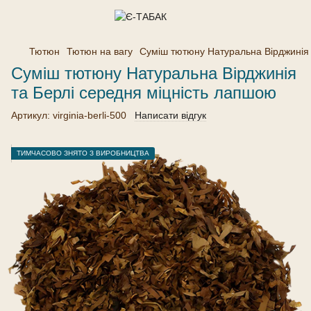
Тютюн
Тютюн на вагу
Суміш тютюну Натуральна Вірджинія 
Суміш тютюну Натуральна Вірджинія
та Берлі середня міцність лапшою
Артикул:
virginia-berli-500
Написати відгук
ТИМЧАСОВО ЗНЯТО З ВИРОБНИЦТВА