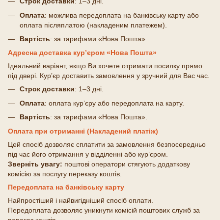
Строк доставки
: 1–3 дні.
Оплата
: можлива передоплата на банківську карту або
оплата післяплатою (накладеним платежем).
Вартість
: за тарифами «Нова Пошта».
Адресна доставка курʼєром «Нова Пошта»
Ідеальний варіант, якщо Ви хочете отримати посилку прямо
під двері. Курʼєр доставить замовлення у зручний для Вас час.
Строк доставки
: 1–3 дні.
Оплата
: оплата курʼєру або передоплата на карту.
Вартість
: за тарифами «Нова Пошта».
Оплата при отриманні (Накладений платіж)
Цей спосіб дозволяє сплатити за замовлення безпосередньо
під час його отримання у відділенні або курʼєром.
Зверніть увагу:
поштові оператори стягують додаткову
комісію за послугу переказу коштів.
Передоплата на банківську карту
Найпростіший і найвигідніший спосіб оплати.
Передоплата дозволяє уникнути комісій поштових служб за
переказ коштів.