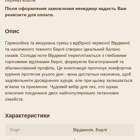
Після оформлення замовлення менеджер надасть Вам
реквізити для оплати.
Опис
Гармонійна та вишукана суміш з відбірної червоної Вірджинії
та насиченого темного Берлі створює ідеальний баланс
смаків. Солодкі ноти Вірджинії переплітаються з глибокими
горіховими відтінками Берлі, формуючи багатогранний та
збалансований профіль. Ця композиція пропонує комфортне
куріння протягом усього дня - вона достатньо насичена, щоб
задовольнити досвідчених курців, але при цьому залишається
м'якою та приємною. Чудовий вибір для тих, хто шукає
класичне поєднання двох найпопулярніших тютюнових
сімейств.
Характеристики
Сорт
Вірджинія, Берлі