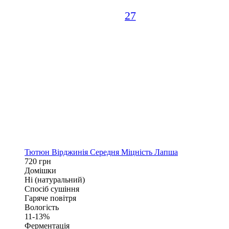
27
Тютюн Вірджинія Середня Міцність Лапша
720 грн
Домішки
Ні (натуральний)
Спосіб сушіння
Гаряче повітря
Вологість
11-13%
Ферментація