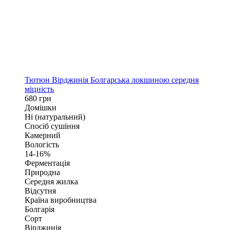
Тютюн Вірджинія Болгарська локшиною середня
міцність
680 грн
Домішки
Ні (натуральний)
Спосіб сушіння
Камерний
Вологість
14-16%
Ферментація
Природна
Середня жилка
Відсутня
Країна виробництва
Болгарія
Сорт
Вірджинія