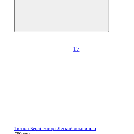
17
Тютюн Берлі Імпорт Легкий локшиною
750 грн