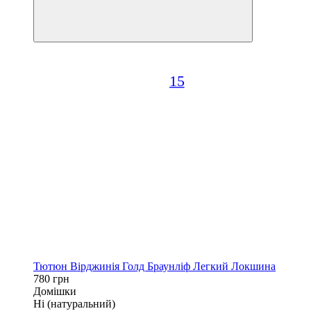
15
Тютюн Вірджинія Голд Браунліф Легкий Локшина
780 грн
Домішки
Ні (натуральний)